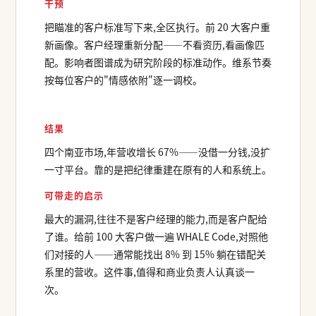
干预
把瞄准的客户标准写下来,全区执行。前 20 大客户重
新画像。客户经理重新分配——不看资历,看画像匹
配。影响者图谱成为研究阶段的标准动作。维系节奏
按每位客户的"情感依附"逐一调校。
结果
四个南亚市场,年营收增长 67%——没借一分钱,没扩
一寸平台。靠的是把纪律重建在原有的人和系统上。
可带走的启示
最大的漏洞,往往不是客户经理的能力,而是客户配给
了谁。给前 100 大客户做一遍 WHALE Code,对照他
们对接的人——通常能找出 8% 到 15% 躺在错配关
系里的营收。这件事,值得和商业负责人认真谈一
次。