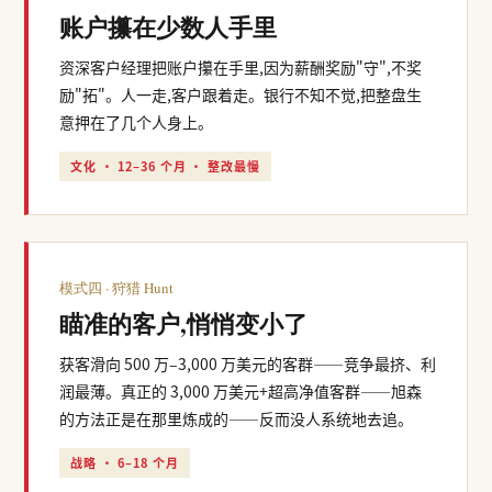
账户攥在少数人手里
资深客户经理把账户攥在手里,因为薪酬奖励"守",不奖
励"拓"。人一走,客户跟着走。银行不知不觉,把整盘生
意押在了几个人身上。
文化 · 12–36 个月 · 整改最慢
模式四 · 狩猎 Hunt
瞄准的客户,悄悄变小了
获客滑向 500 万–3,000 万美元的客群——竞争最挤、利
润最薄。真正的 3,000 万美元+超高净值客群——旭森
的方法正是在那里炼成的——反而没人系统地去追。
战略 · 6–18 个月