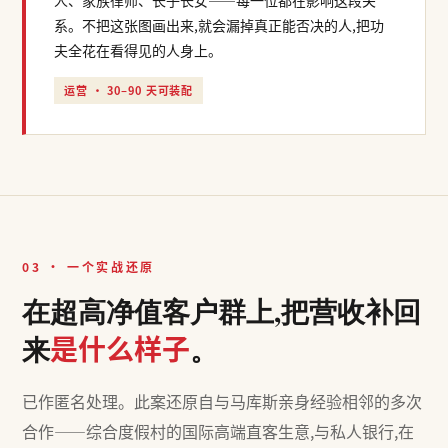
人、家族律师、长子长女——每一位都在影响这段关
系。不把这张图画出来,就会漏掉真正能否决的人,把功
夫全花在看得见的人身上。
运营 · 30–90 天可装配
03 · 一个实战还原
在超高净值客户群上,把营收补回
是什么样子
来
。
已作匿名处理。此案还原自与马库斯亲身经验相邻的多次
合作——综合度假村的国际高端直客生意,与私人银行,在