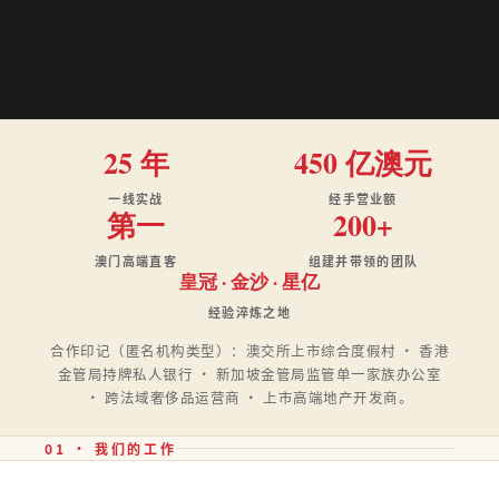
25 年
450 亿澳元
一线实战
经手营业额
第一
200+
澳门高端直客
组建并带领的团队
皇冠 · 金沙 · 星亿
经验淬炼之地
合作印记（匿名机构类型）：澳交所上市综合度假村 · 香港
金管局持牌私人银行 · 新加坡金管局监管单一家族办公室
· 跨法域奢侈品运营商 · 上市高端地产开发商。
01 · 我们的工作