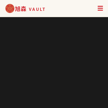
旭森
☰
VAULT